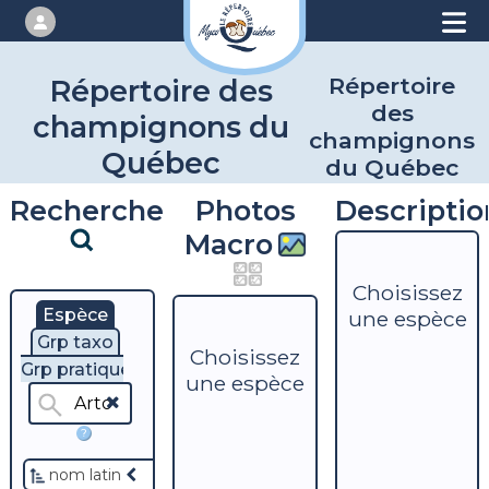
Répertoire
Répertoire des
des
champignons du
champignons
Québec
du Québec
Recherche
Photos
Descriptio
Macro
Choisissez
Espèce
une espèce
Grp taxo
Choisissez
Grp pratique
une espèce
?
nom latin