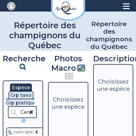
Répertoire
Répertoire des
des
champignons du
champignons
Québec
du Québec
Recherche
Photos
Descriptio
Macro
Choisissez
Espèce
une espèce
Grp taxo
Choisissez
Grp pratique
une espèce
?
nom latin