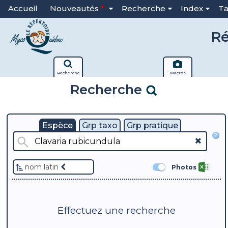
Accueil
Nouveautés
Recherche
Index
T
Ré
Recherche
Macros
Recherche
Espèce
Grp taxo
Grp pratique
?
nom latin
Photos
Effectuez une recherche