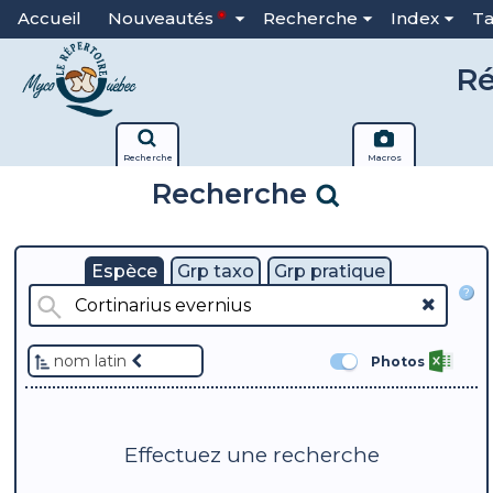
Accueil
Nouveautés
Recherche
Index
T
Ré
Recherche
Macros
Recherche
Espèce
Grp taxo
Grp pratique
?
nom latin
Photos
Effectuez une recherche