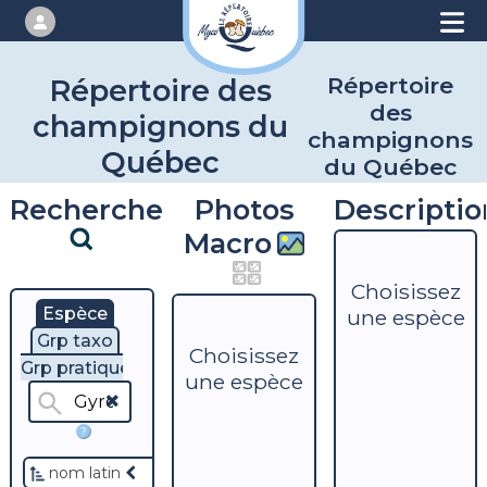
Répertoire
Répertoire des
des
champignons du
champignons
Québec
du Québec
Recherche
Photos
Descriptio
Macro
Choisissez
Espèce
une espèce
Grp taxo
Choisissez
Grp pratique
une espèce
?
nom latin