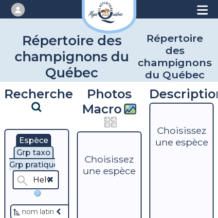
Répertoire
Répertoire des
des
champignons du
champignons
Québec
du Québec
Recherche
Photos
Descriptio
Macro
Choisissez
Espèce
une espèce
Grp taxo
Choisissez
Grp pratique
une espèce
?
nom latin