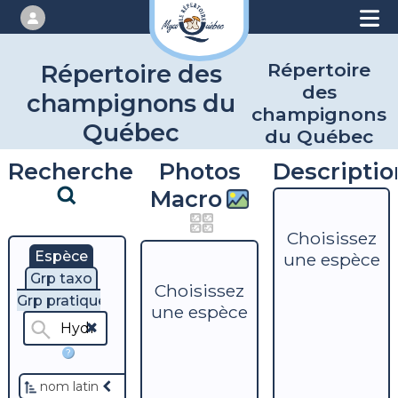
Répertoire
Répertoire des
des
champignons du
champignons
Québec
du Québec
Recherche
Photos
Descriptio
Macro
Choisissez
Espèce
une espèce
Grp taxo
Choisissez
Grp pratique
une espèce
?
nom latin