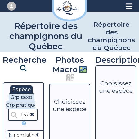
Répertoire
Répertoire des
des
champignons du
champignons
Québec
du Québec
Recherche
Photos
Descriptio
Macro
Choisissez
Espèce
une espèce
Grp taxo
Choisissez
Grp pratique
une espèce
?
nom latin