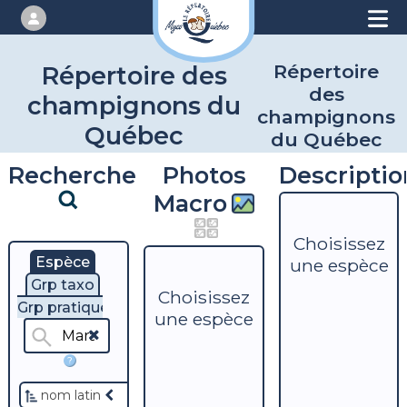
Répertoire
Répertoire des
des
champignons du
champignons
Québec
du Québec
Recherche
Photos
Descriptio
Macro
Choisissez
Espèce
une espèce
Grp taxo
Choisissez
Grp pratique
une espèce
?
nom latin