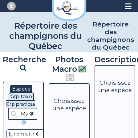
Répertoire
Répertoire des
des
champignons du
champignons
Québec
du Québec
Recherche
Photos
Descriptio
Macro
Choisissez
Espèce
une espèce
Grp taxo
Choisissez
Grp pratique
une espèce
?
nom latin