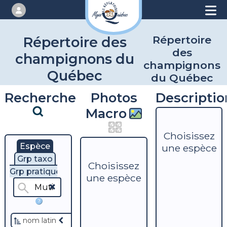
Répertoire
Répertoire des
des
champignons du
champignons
Québec
du Québec
Recherche
Photos
Descriptio
Macro
Choisissez
Espèce
une espèce
Grp taxo
Choisissez
Grp pratique
une espèce
?
nom latin