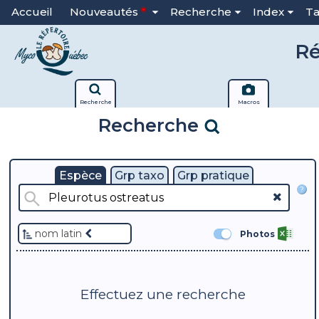
Accueil
Nouveautés
Recherche
Index
T
Ré
Recherche
Macros
Recherche
Espèce
Grp taxo
Grp pratique
?
nom latin
Photos
Effectuez une recherche