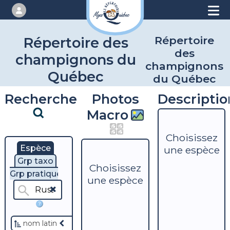
Répertoire
Répertoire des
des
champignons du
champignons
Québec
du Québec
Recherche
Photos
Descriptio
Macro
Choisissez
Espèce
une espèce
Grp taxo
Choisissez
Grp pratique
une espèce
?
nom latin