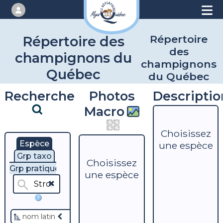
Répertoire
Répertoire des
des
champignons du
champignons
Québec
du Québec
Recherche
Photos
Descriptio
Macro
Choisissez
Espèce
une espèce
Grp taxo
Choisissez
Grp pratique
une espèce
?
nom latin