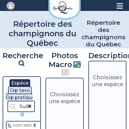
Répertoire
Répertoire des
des
champignons du
champignons
Québec
du Québec
Recherche
Photos
Descriptio
Macro
Choisissez
Espèce
une espèce
Grp taxo
Choisissez
Grp pratique
une espèce
?
nom latin