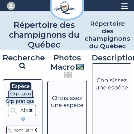
Répertoire
Répertoire des
des
champignons du
champignons
Québec
du Québec
Recherche
Photos
Descriptio
Macro
Choisissez
Espèce
une espèce
Grp taxo
Choisissez
Grp pratique
une espèce
?
nom latin