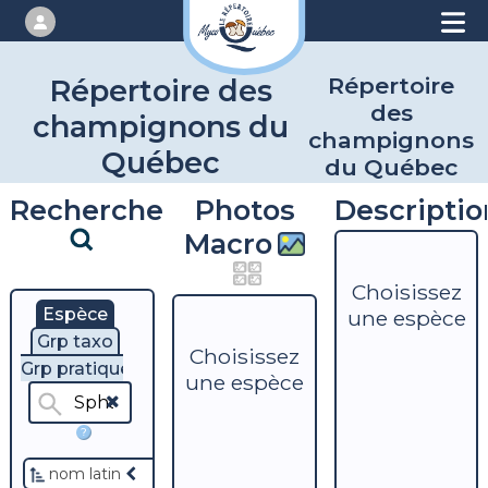
Répertoire
Répertoire des
des
champignons du
champignons
Québec
du Québec
Recherche
Photos
Descriptio
Macro
Choisissez
Espèce
une espèce
Grp taxo
Choisissez
Grp pratique
une espèce
?
nom latin