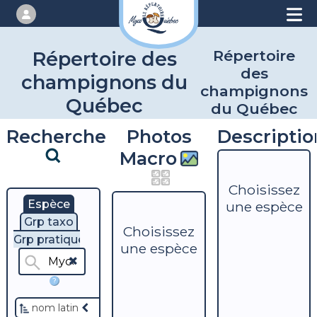
Répertoire
Répertoire des
des
champignons du
champignons
Québec
du Québec
Recherche
Photos
Descriptio
Macro
Choisissez
Espèce
une espèce
Grp taxo
Choisissez
Grp pratique
une espèce
?
nom latin