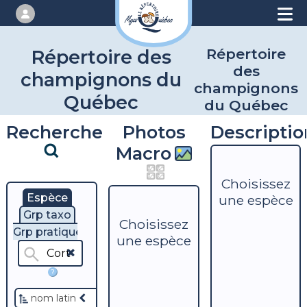
Répertoire
Répertoire des
des
champignons du
champignons
Québec
du Québec
Recherche
Photos
Descriptio
Macro
Choisissez
Espèce
une espèce
Grp taxo
Choisissez
Grp pratique
une espèce
?
nom latin