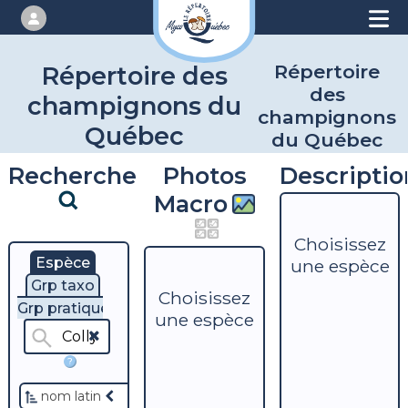
Répertoire
Répertoire des
des
champignons du
champignons
Québec
du Québec
Recherche
Photos
Descriptio
Macro
Choisissez
Espèce
une espèce
Grp taxo
Choisissez
Grp pratique
une espèce
?
nom latin