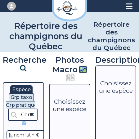
Répertoire
Répertoire des
des
champignons du
champignons
Québec
du Québec
Recherche
Photos
Descriptio
Macro
Choisissez
Espèce
une espèce
Grp taxo
Choisissez
Grp pratique
une espèce
?
nom latin