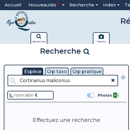
Accueil
Nouveautés
Recherche
Index
T
Ré
Recherche
Macros
Recherche
Espèce
Grp taxo
Grp pratique
?
nom latin
Photos
Effectuez une recherche