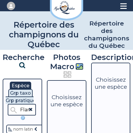
Répertoire
Répertoire des
des
champignons du
champignons
Québec
du Québec
Recherche
Photos
Descriptio
Macro
Choisissez
Espèce
une espèce
Grp taxo
Choisissez
Grp pratique
une espèce
?
nom latin