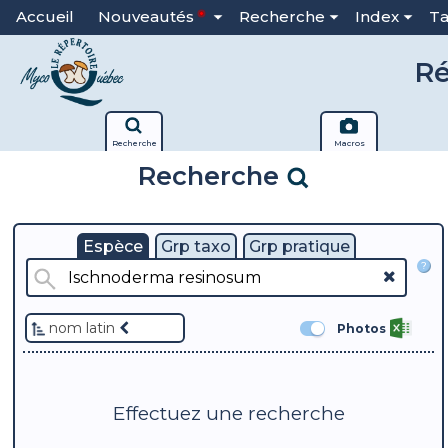
Accueil
Nouveautés
Recherche
Index
T
Ré
Recherche
Macros
Recherche
Espèce
Grp taxo
Grp pratique
?
nom latin
Photos
Effectuez une recherche