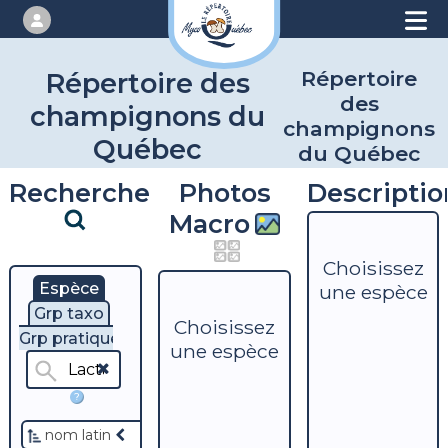
Répertoire
Répertoire des
des
champignons du
champignons
Québec
du Québec
Recherche
Photos
Descriptio
Macro
Choisissez
Espèce
une espèce
Grp taxo
Choisissez
Grp pratique
une espèce
?
nom latin