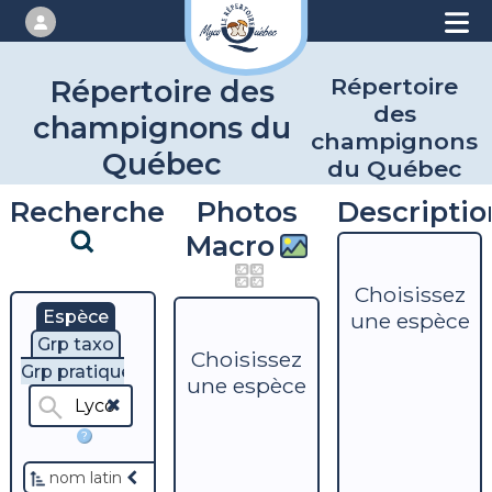
Répertoire
Répertoire des
des
champignons du
champignons
Québec
du Québec
Recherche
Photos
Descriptio
Macro
Choisissez
Espèce
une espèce
Grp taxo
Choisissez
Grp pratique
une espèce
?
nom latin