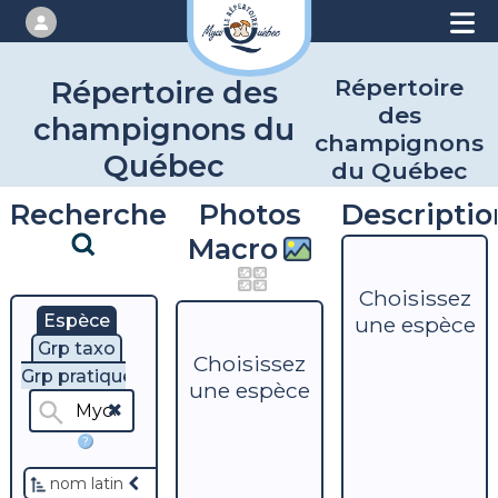
Répertoire
Répertoire des
des
champignons du
champignons
Québec
du Québec
Recherche
Photos
Descriptio
Macro
Choisissez
Espèce
une espèce
Grp taxo
Choisissez
Grp pratique
une espèce
?
nom latin