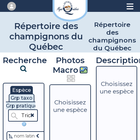
Répertoire
Répertoire des
des
champignons du
champignons
Québec
du Québec
Recherche
Photos
Descriptio
Macro
Choisissez
Espèce
une espèce
Grp taxo
Choisissez
Grp pratique
une espèce
?
nom latin