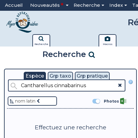
Accueil
Nouveautés
Recherche
Index
T
Ré
Recherche
Macros
Recherche
Espèce
Grp taxo
Grp pratique
?
nom latin
Photos
Effectuez une recherche